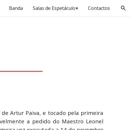
Banda
Salas de Espetáculo
▾
Contactos
e Artur Paiva, e tocado pela primeira
vavelmente a pedido do Maestro Leonel
primeira vez executada a 14 de novembro