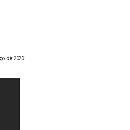
rço de 20
20