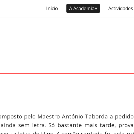
Início
A Academia
▾
Actividades
HINO
omposto pelo Maestro António Taborda a pedido d
 ainda sem letra. Só bastante mais tarde, pro
eveu a letra do Hino. A versão cantada foi pela 